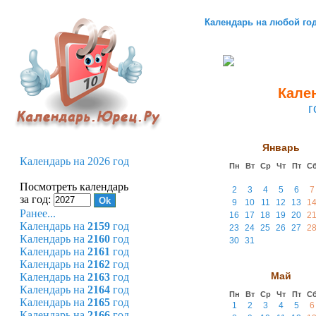
Календарь на любой го
Кален
г
Январь
Календарь на 2026 год
Пн
Вт
Ср
Чт
Пт
С
Посмотреть календарь
2
3
4
5
6
7
за год:
9
10
11
12
13
1
Ранее...
16
17
18
19
20
2
Календарь на
2159
год
23
24
25
26
27
2
Календарь на
2160
год
30
31
Календарь на
2161
год
Календарь на
2162
год
Май
Календарь на
2163
год
Календарь на
2164
год
Пн
Вт
Ср
Чт
Пт
С
Календарь на
2165
год
1
2
3
4
5
6
Календарь на
2166
год