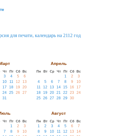
те
Март
Апрель
р
Чт
Пт
Сб
Вс
Пн
Вт
Ср
Чт
Пт
Сб
Вс
3
4
5
6
1
2
3
10
11
12
13
4
5
6
7
8
9
10
17
18
19
20
11
12
13
14
15
16
17
24
25
26
27
18
19
20
21
22
23
24
31
25
26
27
28
29
30
Июль
Август
р
Чт
Пт
Сб
Вс
Пн
Вт
Ср
Чт
Пт
Сб
Вс
1
2
3
1
2
3
4
5
6
7
7
8
9
10
8
9
10
11
12
13
14