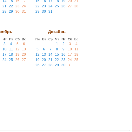
14
15
16
17
15
16
17
18
19
20
21
21
22
23
24
22
23
24
25
26
27
28
28
29
30
31
29
30
31
оябрь
Декабрь
р
Чт
Пт
Сб
Вс
Пн
Вт
Ср
Чт
Пт
Сб
Вс
3
4
5
6
1
2
3
4
10
11
12
13
5
6
7
8
9
10
11
17
18
19
20
12
13
14
15
16
17
18
24
25
26
27
19
20
21
22
23
24
25
26
27
28
29
30
31