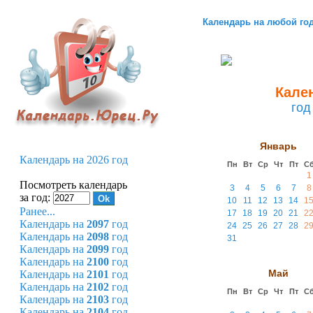
Календарь на любой го
Кален
год
Январь
Календарь на 2026 год
Пн
Вт
Ср
Чт
Пт
С
1
Посмотреть календарь
3
4
5
6
7
8
за год:
10
11
12
13
14
1
Ранее...
17
18
19
20
21
2
Календарь на
2097
год
24
25
26
27
28
2
Календарь на
2098
год
31
Календарь на
2099
год
Календарь на
2100
год
Май
Календарь на
2101
год
Календарь на
2102
год
Пн
Вт
Ср
Чт
Пт
С
Календарь на
2103
год
Календарь на
2104
год