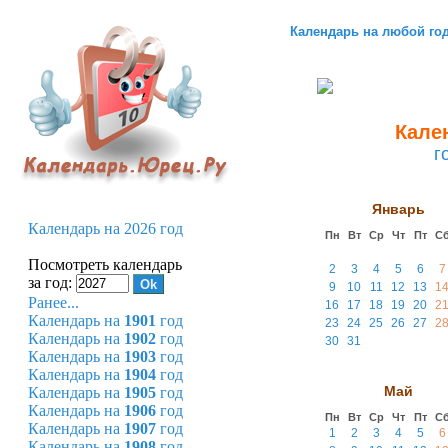
Календарь на любой го
Кален
г
Январь
Календарь на 2026 год
Пн
Вт
Ср
Чт
Пт
С
Посмотреть календарь
2
3
4
5
6
7
за год:
9
10
11
12
13
1
Ранее...
16
17
18
19
20
2
Календарь на
1901
год
23
24
25
26
27
2
Календарь на
1902
год
30
31
Календарь на
1903
год
Календарь на
1904
год
Май
Календарь на
1905
год
Календарь на
1906
год
Пн
Вт
Ср
Чт
Пт
С
Календарь на
1907
год
1
2
3
4
5
6
Календарь на
1908
год