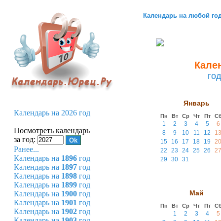
Календарь на любой го
Кален
го
Январь
Календарь на 2026 год
Пн
Вт
Ср
Чт
Пт
С
1
2
3
4
5
6
Посмотреть календарь
8
9
10
11
12
1
за год:
15
16
17
18
19
2
Ранее...
22
23
24
25
26
2
Календарь на
1896
год
29
30
31
Календарь на
1897
год
Календарь на
1898
год
Календарь на
1899
год
Май
Календарь на
1900
год
Календарь на
1901
год
Пн
Вт
Ср
Чт
Пт
С
Календарь на
1902
год
1
2
3
4
5
Календарь на
1903
год