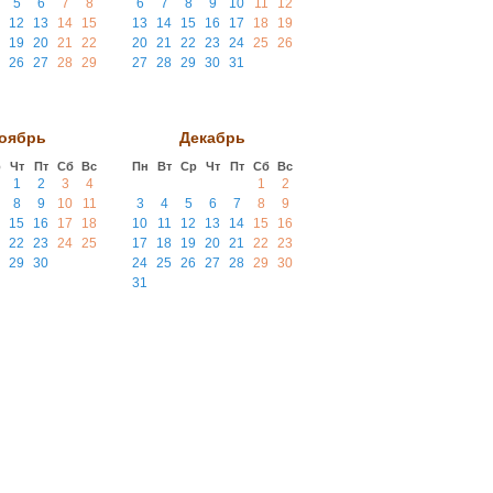
5
6
7
8
6
7
8
9
10
11
12
12
13
14
15
13
14
15
16
17
18
19
19
20
21
22
20
21
22
23
24
25
26
26
27
28
29
27
28
29
30
31
оябрь
Декабрь
р
Чт
Пт
Сб
Вс
Пн
Вт
Ср
Чт
Пт
Сб
Вс
1
2
3
4
1
2
8
9
10
11
3
4
5
6
7
8
9
15
16
17
18
10
11
12
13
14
15
16
22
23
24
25
17
18
19
20
21
22
23
29
30
24
25
26
27
28
29
30
31