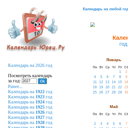
Календарь на любой го
Кален
год
Январь
Календарь на 2026 год
Пн
Вт
Ср
Чт
Пт
С
1
2
Посмотреть календарь
4
5
6
7
8
9
за год:
11
12
13
14
15
1
Ранее...
18
19
20
21
22
2
Календарь на
1922
год
25
26
27
28
29
3
Календарь на
1923
год
Календарь на
1924
год
Май
Календарь на
1925
год
Календарь на
1926
год
Пн
Вт
Ср
Чт
Пт
С
Календарь на
1927
год
Календарь на
1928
год
2
3
4
5
6
7
Календарь на
1929
год