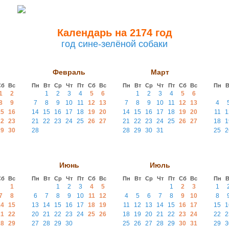
Календарь на 2174 год
год сине-зелёной собаки
Февраль
Март
Сб
Вс
Пн
Вт
Ср
Чт
Пт
Сб
Вс
Пн
Вт
Ср
Чт
Пт
Сб
Вс
Пн
В
1
2
1
2
3
4
5
6
1
2
3
4
5
6
8
9
7
8
9
10
11
12
13
7
8
9
10
11
12
13
4
15
16
14
15
16
17
18
19
20
14
15
16
17
18
19
20
11
1
22
23
21
22
23
24
25
26
27
21
22
23
24
25
26
27
18
1
29
30
28
28
29
30
31
25
2
Июнь
Июль
Сб
Вс
Пн
Вт
Ср
Чт
Пт
Сб
Вс
Пн
Вт
Ср
Чт
Пт
Сб
Вс
Пн
В
1
1
2
3
4
5
1
2
3
1
7
8
6
7
8
9
10
11
12
4
5
6
7
8
9
10
8
14
15
13
14
15
16
17
18
19
11
12
13
14
15
16
17
15
1
21
22
20
21
22
23
24
25
26
18
19
20
21
22
23
24
22
2
28
29
27
28
29
30
25
26
27
28
29
30
31
29
3