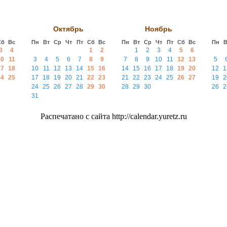
Октябрь
Ноябрь
Сб
Вс
Пн
Вт
Ср
Чт
Пт
Сб
Вс
Пн
Вт
Ср
Чт
Пт
Сб
Вс
Пн
В
3
4
1
2
1
2
3
4
5
6
10
11
3
4
5
6
7
8
9
7
8
9
10
11
12
13
5
17
18
10
11
12
13
14
15
16
14
15
16
17
18
19
20
12
1
24
25
17
18
19
20
21
22
23
21
22
23
24
25
26
27
19
2
24
25
26
27
28
29
30
28
29
30
26
2
31
Распечатано с сайта http://calendar.yuretz.ru